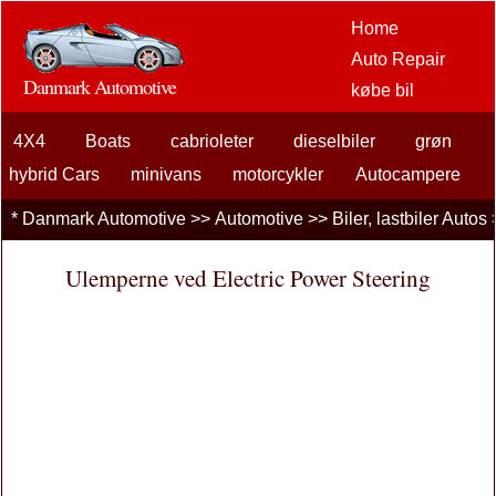
Home
Auto Repair
Danmark Automotive
købe bil
Bil Aftermarket
4X4
Boats
cabrioleter
dieselbiler
Options
grøn
bilentusiaster
hybrid Cars
minivans
motorcykler
Autocampere
bilforsikring
andre Autos
RVs
fritidskøretøjer
SUV'er
Scootere
*
Danmark Automotive
>>
Automotive
>>
Biler, lastbiler Autos
billån
sedan
Sports Cars
stationscars
Trucks
Vespas
finansiering
Ulemperne ved Electric Power Steering
bilpleje
Biler, lastbiler
Autos
køresikkerhed
brændstoffer
sælgende bil