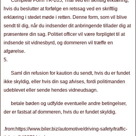
Complete Form TR-205, Trial ved en skriftlig erklæring,
hvis du beslutter at forfølge en retssag ved en skriftlig
erklæring i stedet møde i retten. Denne form, som vil blive
sendt til dig, når du indsender dit anbringende tillader dig at
præsentere din sag. Politiet officer vil være forpligtet til at
indsende sit vidnesbyrd, og dommeren vil træffe en
afgørelse.
5.
Saml din refusion for kaution du sendt, hvis du er fundet
ikke skyldig, eller hvis din sag afvises, fordi politimanden
udeblevet eller sende hendes vidneudsagn.
betale bøden og udfylde eventuelle andre betingelser,
der er fastsat af dommeren, hvis du er fundet skyldig.
.from:https://www.biler.biz/automotive/driving-safety/traffic-