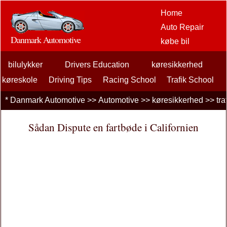
Home
Auto Repair
Danmark Automotive
købe bil
Bil Aftermarket
bilulykker
Drivers Education
køresikkerhed
Options
bilentusiaster
køreskole
Driving Tips
Racing School
Trafik School
bilforsikring
trafik Billetter til
*
Danmark Automotive
>>
Automotive
>>
køresikkerhed
>>
tra
billån
finansiering
Sådan Dispute en fartbøde i Californien
bilpleje
Biler, lastbiler
Autos
køresikkerhed
brændstoffer
sælgende bil