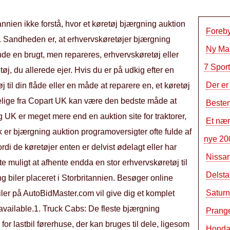
ien ikke forstå, hvor et køretøj bjærgning auktion
Foreb
. Sandheden er, at erhvervskøretøjer bjærgning
Ny Ma
nde en brugt, men repareres, erhvervskøretøj eller
7 Sport
tøj, du allerede ejer. Hvis du er på udkig efter en
Der er
øj til din flåde eller en måde at reparere en, et køretøj
lige fra Copart UK kan være den bedste måde at
Bestem
 UK er meget mere end en auktion site for traktorer,
Et nær
er bjærgning auktion programoversigter ofte fulde af
nye 200
ordi de køretøjer enten er delvist ødelagt eller har
Nissan
te muligt at afhente endda en stor erhvervskøretøj til
Delst
ng biler placeret i Storbritannien. Besøger online
Saturn 
iler på AutoBidMaster.com vil give dig et komplet
 available.1. Truck Cabs: De fleste bjærgning
Prange
or lastbil førerhuse, der kan bruges til dele, ligesom
Honda