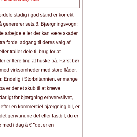
rdele stadig i god stand er korrekt
gså genererer sets.3. Bjærgningsvogn:
te arbejde eller der kan være skader
ra fordel adgang til deres valg af
ler trailer dele til brug for at
r er flere ting at huske på. Først bør
er med virksomheder med store flåder.
r. Endelig i Storbritannien, er mange
a er der et skub til at kræve
dårligt for bjærgning erhvervslivet,
r efter en kommerciel bjærgning bil, er
det genvundne del eller lastbil, du er
e med i dag â € "det er en