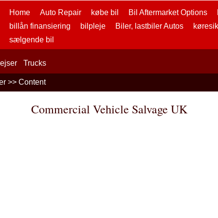
Home
Auto Repair
købe bil
Bil Aftermarket Options
billån finansiering
bilpleje
Biler, lastbiler Autos
køresi
sælgende bil
ejser
Trucks
er
>> Content
Commercial Vehicle Salvage UK