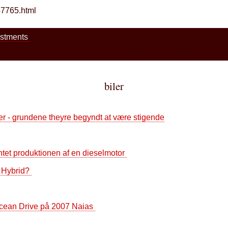
/47765.html
estments
biler
er - grundene theyre begyndt at være stigende
et produktionen af ​​en dieselmotor
 Hybrid?
cean Drive på 2007 Naias