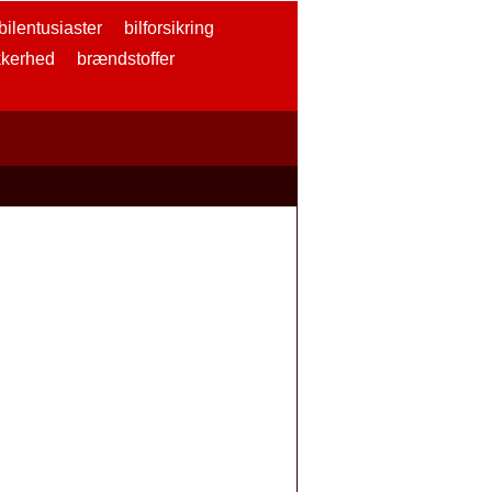
bilentusiaster
bilforsikring
kkerhed
brændstoffer