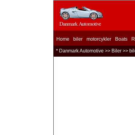
Danmark Automotive
Home
biler
motorcykler
Boats
R
*
Danmark Automotive
>>
Biler
>>
bil