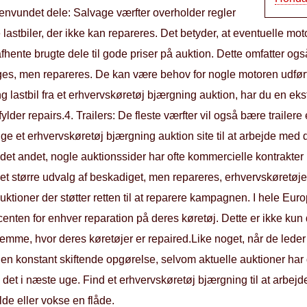
Genvundet dele: Salvage værfter overholder regler
lastbiler, der ikke kan repareres. Det betyder, at eventuelle moto
afhente brugte dele til gode priser på auktion. Dette omfatter o
bruges, men repareres. De kan være behov for nogle motoren udfør
lastbil fra et erhvervskøretøj bjærgning auktion, har du en ekst
ylder repairs.4. Trailers: De fleste værfter vil også bære trailere el
 et erhvervskøretøj bjærgning auktion site til at arbejde med de
or det andet, nogle auktionssider har ofte kommercielle kontrakt
l et større udvalg af beskadiget, men repareres, erhvervskøretøje
ioner der støtter retten til at reparere kampagnen. I hele Europ
ducenten for enhver reparation på deres køretøj. Dette er ikke kun 
estemme, hvor deres køretøjer er repaired.Like noget, når de lede
af en konstant skiftende opgørelse, selvom aktuelle auktioner har 
det i næste uge. Find et erhvervskøretøj bjærgning til at arbejd
de eller vokse en flåde.