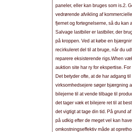
paneler, eller kan bruges som is.2. 
vedrørende afvikling af kommercielle 
fjernet og fortegnelserne, så du kan 
Salvage lastbiler er lastbiler, der 
på kroppen. Ved at købe en bjærgning 
recirkuleret del til at bruge, når du udf
reparere eksisterende rigs.When vælge
auktion site har ry for ekspertise. F
Det betyder ofte, at de har adgang ti
virksomhedsejere søger bjærgning aukt
bilejerne til at vende tilbage til pro
det tager væk et bilejere ret til at b
det vigtigt at tage din tid. På grund 
på udkig efter de meget vel kan have 
omkostningseffektiv måde at oprethol