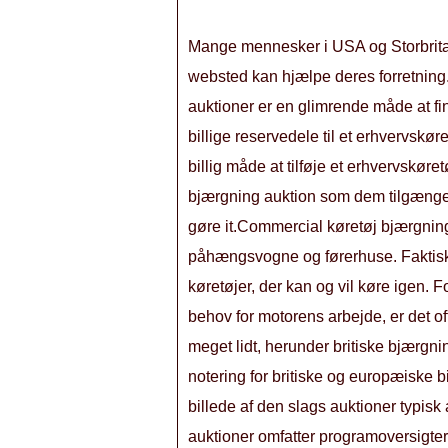
Mange mennesker i USA og Storbritann
websted kan hjælpe deres forretning
auktioner er en glimrende måde at fi
billige reservedele til et erhvervskøre
billig måde at tilføje et erhvervskøret
bjærgning auktion som dem tilgænge
gøre it.Commercial køretøj bjærgning
påhængsvogne og førerhuse. Faktisk 
køretøjer, der kan og vil køre igen. F
behov for motorens arbejde, er det of
meget lidt, herunder britiske bjærgni
notering for britiske og europæiske b
billede af den slags auktioner typisk
auktioner omfatter programoversigter f