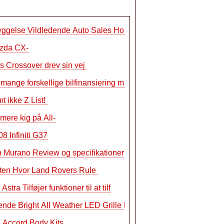
yggelse Vildledende Auto Sales Houston
zda CX-
s Crossover drev sin vej
 mange forskellige bilfinansiering muli
t ikke Z List!
mere kig på All-
8 Infiniti G37
 Murano Review og specifikationer
aten Hvor Land Rovers Rule
Astra Tilføjer funktioner til at tilf
nde Bright All Weather LED Grille Light
 Accord Body Kits