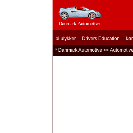
Danmark Automotive
bilulykker
Drivers Education
kør
*
Danmark Automotive
>>
Automotiv