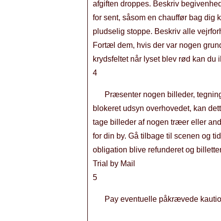
afgiften droppes. Beskriv begivenhede
for sent, såsom en chauffør bag dig kø
pludselig stoppe. Beskriv alle vejrfo
Fortæl dem, hvis der var nogen grunde, 
krydsfeltet når lyset blev rød kan du 
4
Præsenter nogen billeder, tegninge
blokeret udsyn overhovedet, kan dette
tage billeder af nogen træer eller and
for din by. Gå tilbage til scenen og tid
obligation blive refunderet og billett
Trial by Mail
5
Pay eventuelle påkrævede kautio