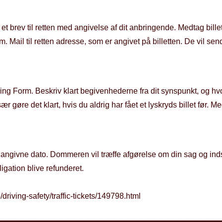
ve et brev til retten med angivelse af dit anbringende. Medtag b
m. Mail til retten adresse, som er angivet på billetten. De vil send
æring Form. Beskriv klart begivenhederne fra dit synspunkt, og hv
r gøre det klart, hvis du aldrig har fået et lyskryds billet før. M
t angivne dato. Dommeren vil træffe afgørelse om din sag og in
ligation blive refunderet.
/driving-safety/traffic-tickets/149798.html