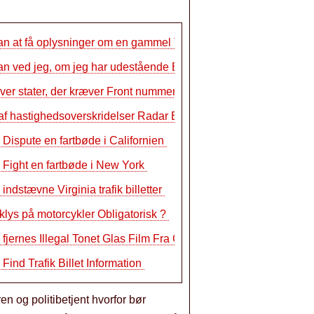
n at få oplysninger om en gammel Trafi…
n ved jeg, om jeg har udestående Bille…
over stater, der kræver Front nummerpl…
af hastighedsoverskridelser Radar Bruge…
Dispute en fartbøde i Californien
Fight en fartbøde i New York
indstævne Virginia trafik billetter
nklys på motorcykler Obligatorisk ?
fjernes Illegal Tonet Glas Film Fra Ca…
Find Trafik Billet Information
n og politibetjent hvorfor bør