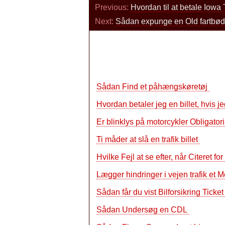
Previous:
Hvordan til at betale Iowa T
Next:
Sådan expunge en Old fartbød
Sådan Find et påhængskøretøj
Hvordan betaler jeg en billet, hvis j
Er blinklys på motorcykler Obligator
Ti måder at slå en trafik billet
Hvilke Fejl at se efter, når Citeret f
Lægger hindringer i vejen trafik et
Sådan får du vist Bilforsikring Ticket
Sådan Undersøg en CDL