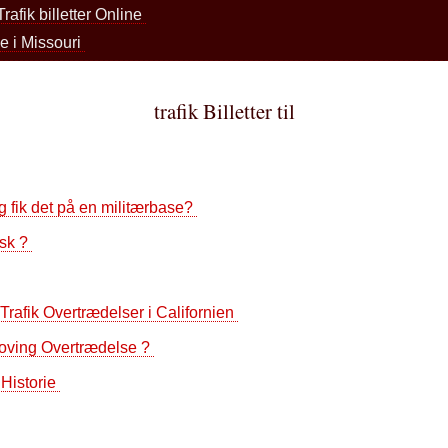
rafik billetter Online
e i Missouri
trafik Billetter til
eg fik det på en militærbase?
isk ?
or Trafik Overtrædelser i Californien
 Moving Overtrædelse ?
 Historie