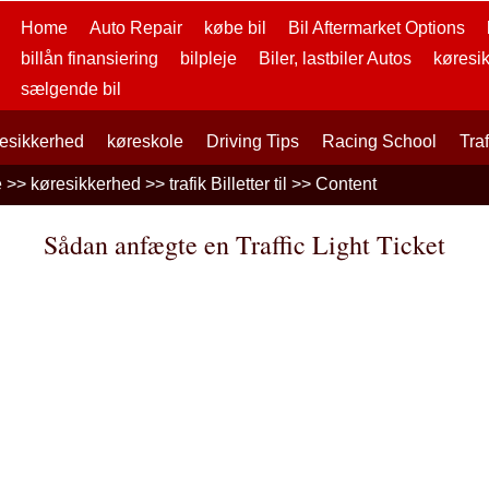
Home
Auto Repair
købe bil
Bil Aftermarket Options
billån finansiering
bilpleje
Biler, lastbiler Autos
køresi
sælgende bil
esikkerhed
køreskole
Driving Tips
Racing School
Tra
e
>>
køresikkerhed
>>
trafik Billetter til
>> Content
Sådan anfægte en Traffic Light Ticket