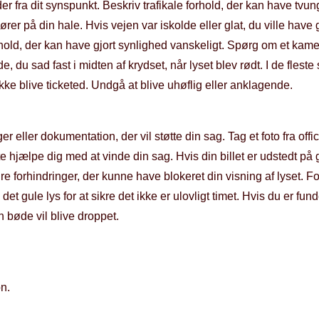
r fra dit synspunkt. Beskriv trafikale forhold, der kan have tvung
rer på din hale. Hvis vejen var iskolde eller glat, du ville have 
rhold, der kan have gjort synlighed vanskeligt. Spørg om et kame
du sad fast i midten af ​​krydset, når lyset blev rødt. I de fleste s
ikke blive ticketed. Undgå at blive uhøflig eller anklagende.
r eller dokumentation, der vil støtte din sag. Tag et foto fra of
 hjælpe dig med at vinde din sag. Hvis din billet er udstedt på
re forhindringer, der kunne have blokeret din visning af lyset. F
 det gule lys for at sikre det ikke er ulovligt timet. Hvis du er fund
en bøde vil blive droppet.
n.