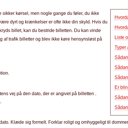
mme sikker kørsel, men nogle gange du føler, du ikke
Hvorda
an være dyrt og krænkelser er ofte ikke din skyld. Hvis du
Hvorda
ryds billet, kan du bestride billetten. Du kan vinde
Liste 
g af trafik billetter og blev ikke køre hensynsløst på
Typer 
Sådan 
Sådan 
tion.
Sådan 
Er bli
tens vej på den dato, der er angivet på billetten .
Sådan 
.
Sådan 
ato. Klæde sig formelt. Forklar roligt og omhyggeligt til dommere