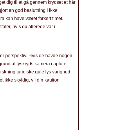
et dig til at gå gennem krydset et hår
gjort en god beslutning i ikke
ra kan have været forkert timet.
tater, hvis du allerede var i
ficer perspektiv. Hvis de havde nogen
 grund af lyskryds kamera capture,
orskning juridiske gule lys varighed
et ikke skyldig, vil din kaution