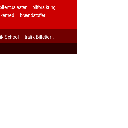
bilentusiaster
bilforsikring
kkerhed
brændstoffer
fik School
trafik Billetter til