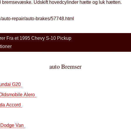
bremsevæske. Udskift hovedcylinder hætte og luk hætten.
ve/auto-repair/auto-brakes/57748.html
rer Fra et 1995 Chevy S-10 Pickup
ktioner
auto Bremser
yundai G20
 Oldsmobile Alero
nda Accord
9 Dodge Van