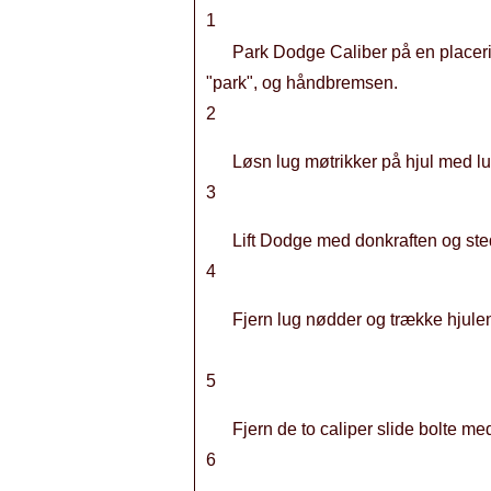
1
Park Dodge Caliber på en placerin
"park", og håndbremsen.
2
Løsn lug møtrikker på hjul med l
3
Lift Dodge med donkraften og sted
4
Fjern lug nødder og trække hjulene
5
Fjern de to caliper slide bolte me
6