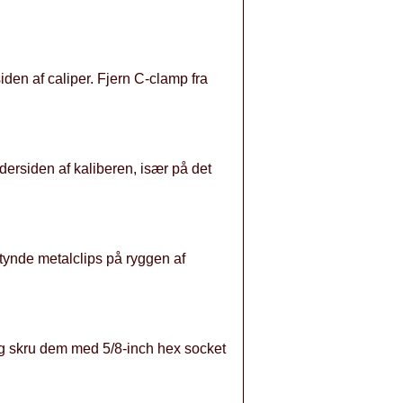
en af ​​caliper. Fjern C-clamp fra
rsiden af ​​kaliberen, især på det
nde metalclips på ryggen af ​​
 og skru dem med 5/8-inch hex socket