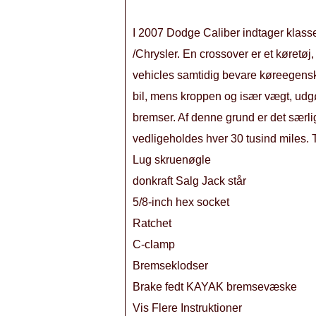
I 2007 Dodge Caliber indtager klassen
/Chrysler. En crossover er et køretøj
vehicles samtidig bevare køreegensk
bil, mens kroppen og især vægt, udg
bremser. Af denne grund er det særlig
vedligeholdes hver 30 tusind miles. 
Lug skruenøgle
donkraft Salg Jack står
5/8-inch hex socket
Ratchet
C-clamp
Bremseklodser
Brake fedt KAYAK bremsevæske
Vis Flere Instruktioner