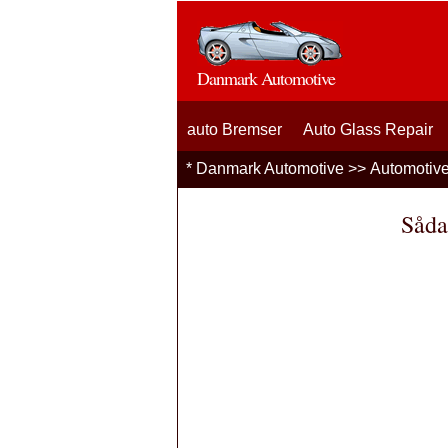
Danmark Automotive
auto Bremser
Auto Glass Repair
*
Danmark Automotive
>>
Automotiv
Såda