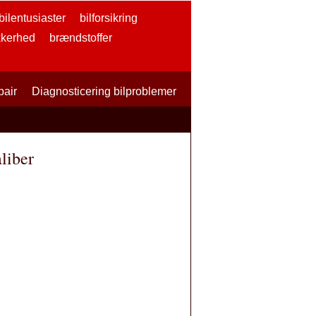
bilentusiaster
bilforsikring
kkerhed
brændstoffer
pair
Diagnosticering bilproblemer
Do It Yourself Auto Repai
liber