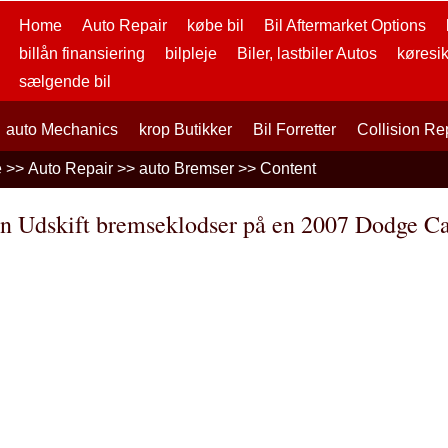
Home
Auto Repair
købe bil
Bil Aftermarket Options
billån finansiering
bilpleje
Biler, lastbiler Autos
køresi
sælgende bil
auto Mechanics
krop Butikker
Bil Forretter
Collision Re
e
>>
Auto Repair
>>
auto Bremser
>> Content
n Udskift bremseklodser på en 2007 Dodge Ca