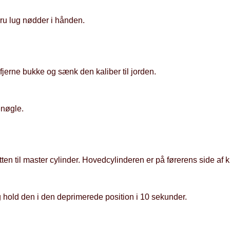
kru lug nødder i hånden.
t fjerne bukke og sænk den kaliber til jorden.
nøgle.
ten til master cylinder. Hovedcylinderen er på førerens side af k
hold den i den deprimerede position i 10 sekunder.