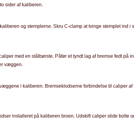
o sider af kaliberen.
liberen og stemplerne. Skru C-clamp at tvinge stemplet ind i sid
iper med en stålbørste. Påfør et tyndt lag af bremse fedt på inde
iper væggen.
gene i kaliberen. Bremseklodserne forbindelse til caliper af ty
ser installeret på kaliberen broen. Udskift caliper slide bolte