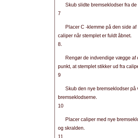
Skub slidte bremseklodser fra de t
7
Placer C -klemme på den side af ka
caliper når stemplet er fuldt åbnet.
8.
Rengør de indvendige vægge af cal
punkt, at stemplet stikker ud fra cal
9
Skub den nye bremseklodser på væg
bremseklodserne.
10
Placer caliper med nye bremseklod
og skralden.
11