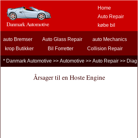
Home
Auto Repair
Danmark Automotive
købe bil
Bil Aftermarket
auto Bremser
Auto Glass Repair
auto Mechanics
Options
bilentusiaster
krop Butikker
Bil Forretter
Collision Repair
bilforsikring
Diagnosticering bilproblemer
Do It Yourself Auto Repair
*
Danmark Automotive
>>
Automotive
>>
Auto Repair
>>
Diagn
billån
motorkølesystemer
udstødningssystemer
flade dæk
finansiering
Årsager til en Hoste Engine
General Auto Repair
lydpotter
Tire Wear Tear
bilpleje
Biler, lastbiler
Autos
køresikkerhed
brændstoffer
sælgende bil